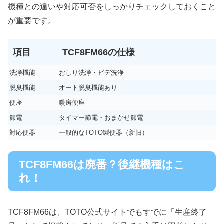
機種との違いや対応可否をしっかりチェックしておくこと
が重要です。
項目
TCF8FM66の仕様
洗浄機能
おしり洗浄・ビデ洗浄
脱臭機能
オート脱臭機能あり
便座
暖房便座
節電
タイマー節電・おまかせ節電
対応便器
一般的なTOTO製便器（新旧）
TCF8FM66は廃番？後継機種はこ
れ！
TCF8FM66は、TOTO公式サイトでもすでに「生産終了