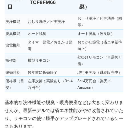
TCF8FM66
目
継）
おしり洗浄／ビデ洗浄（同
洗浄機能
おしり洗浄／ビデ洗浄
等）
脱臭機能
オート脱臭
オート脱臭（改良版）
タイマー節電／おまかせ節
おまかせ節電（省エネ基準
節電機能
電
向上）
壁掛けリモコン（※選択可
操作部
横型リモコン
能）
発売時期
数年前に販売終了
現行モデル（継続販売中）
価格帯（目
在庫次第で高騰あり（3〜4
3〜4万円台（楽天／
安）
万円台）
Amazon）
基本的な洗浄機能や脱臭・暖房便座などは大きく変わりま
せんが、最新モデルでは省エネ性能がやや改善されていた
り、リモコンの使い勝手がアップグレードされているケー
スもあります。