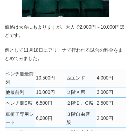
価格は大会にもよりますが、
大人で2,000円～10,000円ほ
ど
です。
例として11月18日にアリーナで行われる試合の料金をま
とめてみました。
ベンチ側最前
10,500円
西エンド
4,000円
列
他最前列
10,000円
２階Ａ席
3,000円
ベンチ側S席
6,500円
２階Ｂ、C席
2,500円
車椅子専用シ
３階自由席一
6,000円
2,000円
ート
般