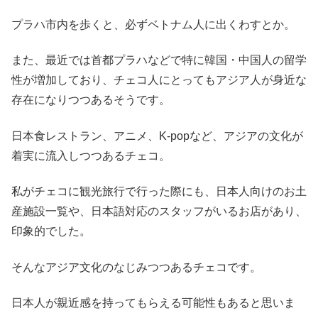
プラハ市内を歩くと、
必ずベトナム人に出くわす
とか。
また、最近では首都プラハなどで特に韓国・中国人の留学
性が増加しており、
チェコ人にとってもアジア人が身近な
存在になりつつある
そうです。
日本食レストラン
、
アニメ
、
K-pop
など、
アジアの文化が
着実に流入しつつある
チェコ。
私がチェコに観光旅行で行った際にも、日本人向けのお土
産施設一覧や、日本語対応のスタッフがいるお店があり、
印象的でした。
そんな
アジア文化のなじみつつあるチェコ
です。
日本人が親近感を持ってもらえる可能性もある
と思いま