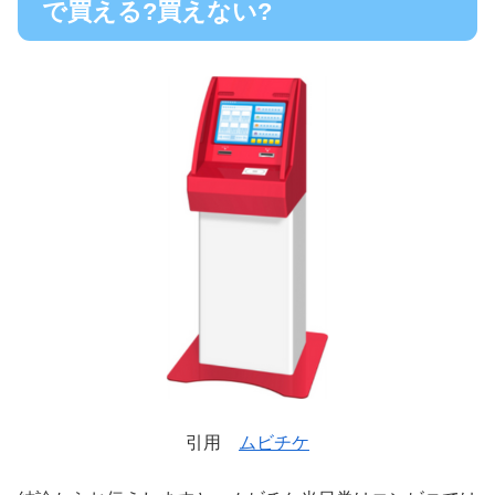
で買える?買えない?
引用
ムビチケ