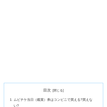
目次
ムビチケ当日（鑑賞）券はコンビニで買える?買えな
い?