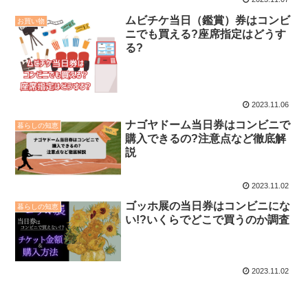
ムビチケ当日（鑑賞）券はコンビ
お買い物
ニでも買える?座席指定はどうす
る?
2023.11.06
ナゴヤドーム当日券はコンビニで
暮らしの知恵
購入できるの?注意点など徹底解
説
2023.11.02
ゴッホ展の当日券はコンビニにな
暮らしの知恵
い!?いくらでどこで買うのか調査
2023.11.02