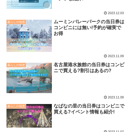
2023.12.03
ムーミンバレーパークの当日券は
暮らしの知恵
コンビニには無い!予約が確実で
お得
2023.11.09
名古屋港水族館の当日券はコンビ
暮らしの知恵
ニで買える?割引はあるの?
2023.11.09
なばなの里の当日券はコンビニで
暮らしの知恵
買える?イベント情報も紹介!
2023.11.07