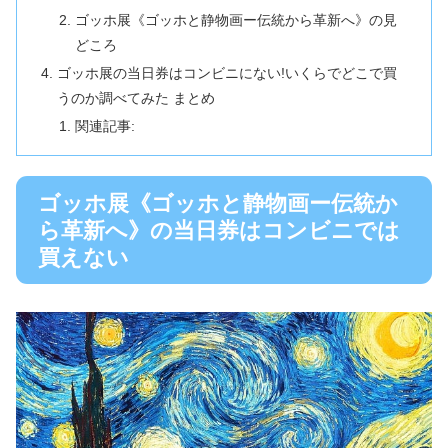
ゴッホ展《ゴッホと静物画ー伝統から革新へ》の見
どころ
ゴッホ展の当日券はコンビニにない!いくらでどこで買
うのか調べてみた まとめ
関連記事:
ゴッホ展《ゴッホと静物画ー伝統か
ら革新へ》の当日券はコンビニでは
買えない