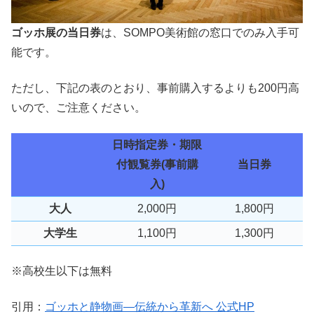
ゴッホ展の当日券
は、
SOMPO美術館の窓口でのみ入手可
能です。
ただし、下記の表のとおり、
事前購入するよりも200円高
い
ので、ご注意ください。
日時指定券・期限
付観覧券(事前購
当日券
入)
大人
2,000円
1,800円
大学生
1,100円
1,300円
※高校生以下は無料
引用：
ゴッホと静物画―伝統から革新へ 公式HP