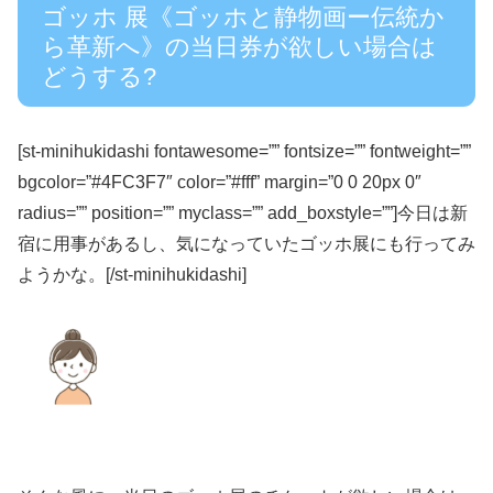
ゴッホ 展《ゴッホと静物画ー伝統か
ら革新へ》の当日券が欲しい場合は
どうする?
[st-minihukidashi fontawesome=”” fontsize=”” fontweight=””
bgcolor=”#4FC3F7″ color=”#fff” margin=”0 0 20px 0″
radius=”” position=”” myclass=”” add_boxstyle=””]今日は新
宿に用事があるし、気になっていたゴッホ展にも行ってみ
ようかな。[/st-minihukidashi]