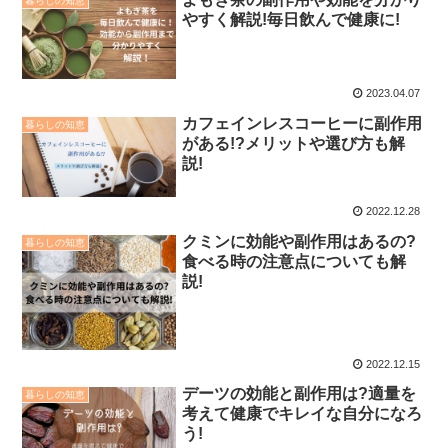
暮らしの知恵
やすく解説!毎日飲んで健康に!
2023.04.07
カフェインレスコーヒーに副作用
暮らしの知恵
がある!?メリットや選び方も解
説!
2022.12.28
クミンに効能や副作用はあるの?
暮らしの知恵
食べる時の注意点についても解
説!
2022.12.15
デーツの効能と副作用は?適量を
暮らしの知恵
考えて健康でキレイな自分になろ
う!