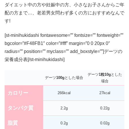
ダイエット中の方や妊娠中の方、小さなお子さんからご年
配の方まで…、老若男女問わず多くの方におすすめなんで
す!
[st-minihukidashi fontawesome=”” fontsize=”” fontweight=””
bgcolor=”#F48FB1″ color=”#fff” margin=”0 0 20px 0″
radius=”” position=”” myclass=”” add_boxstyle=””]
デーツの
栄養成分表
[/st-minihukidashi]
デーツ
1粒10g
とした
デーツ
100g
とした場合
場合
カロリー
266kcal
27kcal
タンパク質
2.2g
0.22g
脂質
0.2g
0.02g