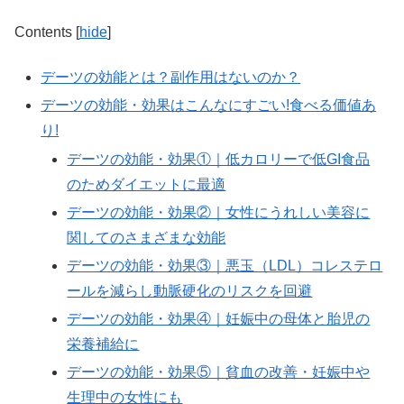
Contents
[
hide
]
デーツの効能とは？副作用はないのか？
デーツの効能・効果はこんなにすごい!食べる価値あ
り!
デーツの効能・効果①｜低カロリーで低GI食品
のためダイエットに最適
デーツの効能・効果②｜女性にうれしい美容に
関してのさまざまな効能
デーツの効能・効果③｜悪玉（LDL）コレステロ
ールを減らし動脈硬化のリスクを回避
デーツの効能・効果④｜妊娠中の母体と胎児の
栄養補給に
デーツの効能・効果⑤｜貧血の改善・妊娠中や
生理中の女性にも