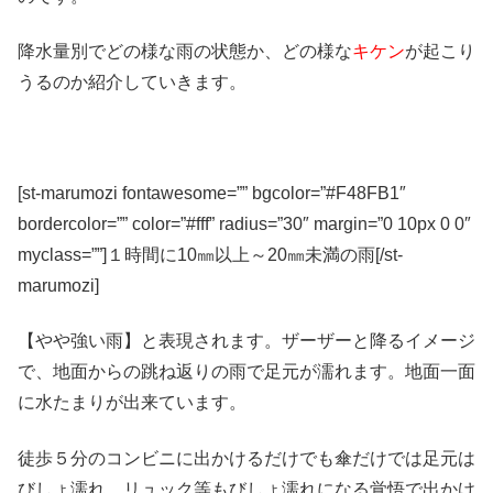
降水量別でどの様な雨の状態か、どの様な
キケン
が起こり
うるのか紹介していきます。
[st-marumozi fontawesome=”” bgcolor=”#F48FB1″
bordercolor=”” color=”#fff” radius=”30″ margin=”0 10px 0 0″
myclass=””]１時間に10㎜以上～20㎜未満の雨[/st-
marumozi]
【やや強い雨】と表現されます。ザーザーと降るイメージ
で、地面からの跳ね返りの雨で足元が濡れます。地面一面
に水たまりが出来ています。
徒歩５分のコンビニに出かけるだけでも傘だけでは足元は
びしょ濡れ、リュック等もびしょ濡れになる覚悟で出かけ