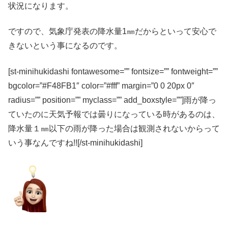
状況になります。
ですので、気象庁発表の降水量1㎜だからといって安心で
きないという事になるのです。
[st-minihukidashi fontawesome=”” fontsize=”” fontweight=””
bgcolor=”#F48FB1″ color=”#fff” margin=”0 0 20px 0″
radius=”” position=”” myclass=”” add_boxstyle=””]雨が降っ
ていたのに天気予報では曇りになっている時があるのは、
降水量１㎜以下の雨が降った場合は観測されないからって
いう事なんですね!![/st-minihukidashi]