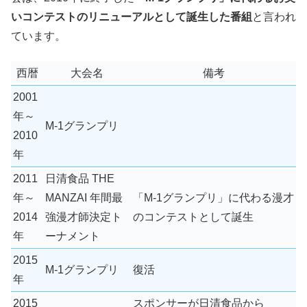
いコンテストのリニューアルとして誕生した番組
と言われ
ています。
西暦
大会名
備考
2001
年～
M-1グランプリ
2010
年
2011
日清食品 THE
年～
MANZAI 年間最
「M-1グランプリ」に代わる漫才
2014
強漫才師決定ト
のコンテストとして誕生
年
ーナメント
2015
M-1グランプリ
復活
年
2015
スポンサーが日清食品から