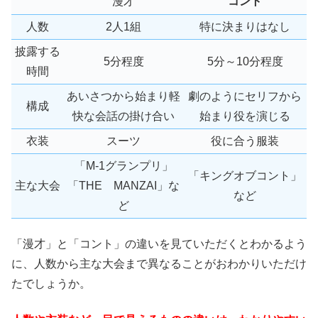
漫才
コント
人数
2人1組
特に決まりはなし
披露する
5分程度
5分～10分程度
時間
あいさつから始まり軽
劇のようにセリフから
構成
快な会話の掛け合い
始まり役を演じる
衣装
スーツ
役に合う服装
「M-1グランプリ」
「キングオブコント」
主な大会
「THE MANZAI」な
など
ど
「漫才」と「コント」の違いを見ていただくとわかるよう
に、人数から主な大会まで異なることがおわかりいただけ
たでしょうか。