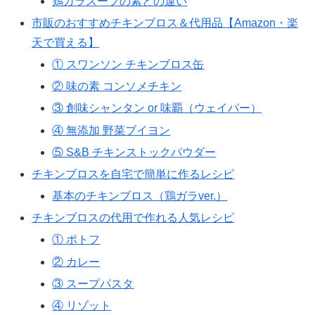
鶏ガラスープの素との違い
市販のおすすめチキンブロス＆代用品【Amazon・楽
天で買える】
① スワンソン チキンブロス缶
② 味の素 コンソメチキン
③ 創味シャンタン or 味覇（ウェイパー）
④ 無添加 野菜ブイヨン
⑤ S&B チキンストックパウダー
チキンブロスを自宅で簡単に作るレシピ
基本のチキンブロス（鶏ガラver.）
チキンブロスの代用で作れる人気レシピ
① ポトフ
② カレー
③ スープパスタ
④ リゾット