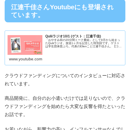
江連千佳さんYoutubeにも登場され
ています。
Quliiラジオ10/1 (ゲスト：江連千佳)
「おやすみ前の20分間トーク番組」として9月から始まっ
たQuliiラジオ。放送1ヶ月を記念した特別回です。ゲスト
は学生団体苗ぷろ。代表のEllenこと江連千佳さん。【コー
ナー紹介】・「女性を自由にする"おかえりショーツ"」
女性のカラダにと...
www.youtube.com
クラウドファンディングについてのインタビューに対応さ
れています。
商品開発に、自分のお小遣いだけでは足りないので、クラ
ウドファンディングを始めたら大変な反響を得たといった
お話です。
お若いながら、影響力の高い、インフルエンサーなんでし