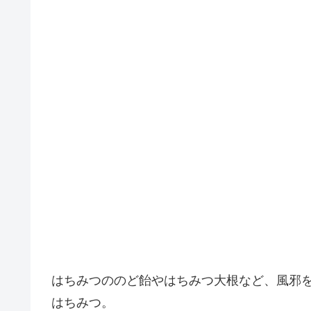
はちみつののど飴やはちみつ大根など、風邪
はちみつ。