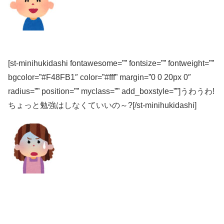
[st-minihukidashi fontawesome=”” fontsize=”” fontweight=””
bgcolor=”#F48FB1″ color=”#fff” margin=”0 0 20px 0″
radius=”” position=”” myclass=”” add_boxstyle=””]うわうわ!
ちょっと勉強はしなくていいの～?[/st-minihukidashi]