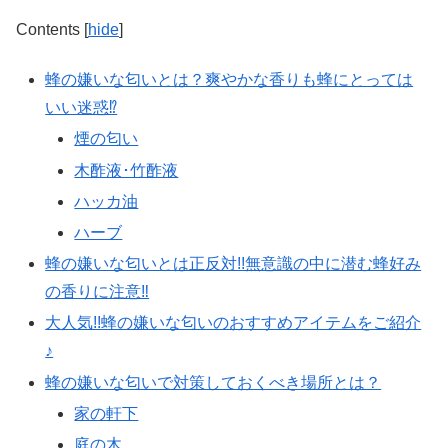
Contents
[
hide
]
蜂の嫌いな匂いとは？爽やかな香りも蜂にとっては
いい迷惑⁉
煙の匂い
木酢液･竹酢液
ハッカ油
ハーブ
蜂の嫌いな匂いとは正反対!!無意識の中に潜む蜂好み
の香りに注意‼
大人気!!蜂の嫌いな匂いのおすすめアイテムをご紹介
♪
蜂の嫌いな匂いで対策しておくべき場所とは？
家の軒下
庭の木