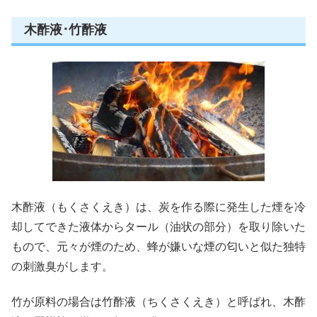
木酢液･竹酢液
木酢液（もくさくえき）
は、炭を作る際に発生した煙を冷
却してできた液体からタール（油状の部分）を取り除いた
もので、元々が煙のため、蜂が嫌いな
煙の匂いと似た独特
の刺激臭
がします。
竹が原料の場合は
竹酢液（ちくさくえき）
と呼ばれ、木酢