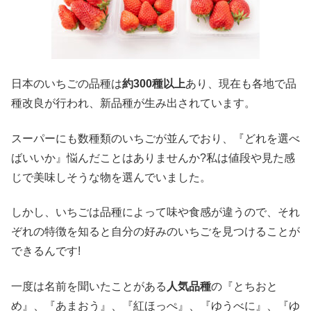
日本のいちごの品種は
約300種以上
あり、現在も各地で品
種改良が行われ、新品種が生み出されています。
スーパーにも数種類のいちごが並んでおり、
『どれを選べ
ばいいか』
悩んだことはありませんか?
私は値段や見た感
じで美味しそうな物を選んでいました。
しかし、いちごは品種によって味や食感が違うので、それ
ぞれの特徴を知ると自分の好みのいちごを見つけることが
できるんです!
一度は名前を聞いたことがある
人気品種
の
『とちおと
め』
、
『あまおう』
、
『紅ほっぺ』
、
『ゆうべに』
、
『ゆ