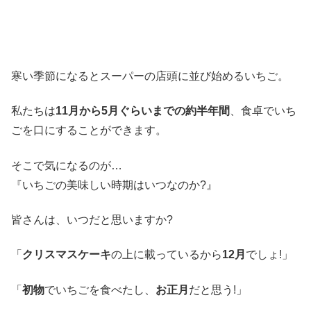
寒い季節になるとスーパーの店頭に並び始める
いちご
。
私たちは
11月から5月ぐらいまでの約半年間
、食卓でいち
ごを口にすることができます。
そこで気になるのが…
『いちごの美味しい時期はいつなのか?』
皆さんは、いつだと思いますか?
「
クリスマスケーキ
の上に載っているから
12月
でしょ!」
「
初物
でいちごを食べたし、
お正月
だと思う!」