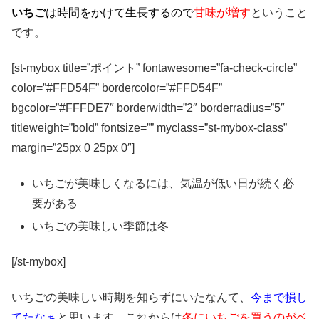
いちご
は時間をかけて生長するので
甘味が増す
ということ
です。
[st-mybox title=”ポイント” fontawesome=”fa-check-circle”
color=”#FFD54F” bordercolor=”#FFD54F”
bgcolor=”#FFFDE7″ borderwidth=”2″ borderradius=”5″
titleweight=”bold” fontsize=”” myclass=”st-mybox-class”
margin=”25px 0 25px 0″]
いちごが美味しくなるには、気温が低い日が続く必
要がある
いちごの美味しい季節は
冬
[/st-mybox]
いちごの美味しい時期を知らずにいたなんて、
今まで損し
てたなぁ
と思います。これからは
冬にいちごを買うのがベ