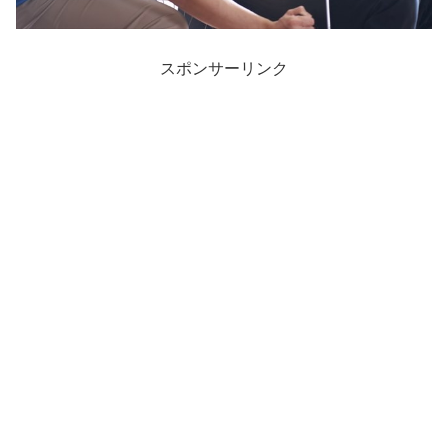
スポンサーリンク