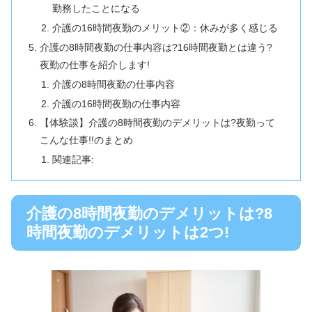
勤務したことになる
介護の16時間夜勤のメリット②：休みが多く感じる
介護の8時間夜勤の仕事内容は?16時間夜勤とは違う?
夜勤の仕事を紹介します!
介護の8時間夜勤の仕事内容
介護の16時間夜勤の仕事内容
【体験談】介護の8時間夜勤のデメリットは?夜勤って
こんな仕事!!のまとめ
関連記事:
介護の8時間夜勤のデメリットは?8
時間夜勤のデメリットは2つ!