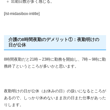
出勤日数が多く感じる。
[/st-midasibox-intitle]
介護の8時間夜勤のデメリット①：夜勤明けの
日が公休
8時間夜勤だと21時～23時に勤務を開始し、7時～9時に勤
務終了というところが多いかと思います。
夜勤明けの日が公休（お休みの日）の扱いになるところが
ある
ので、しっかり休めないまま次の日また仕事があった
りします。