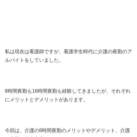
私は現在は看護師ですが、看護学生時代に介護の夜勤のア
ルバイトをしていました。
8時間夜勤も16時間夜勤も経験してきましたが、それぞれ
にメリットとデメリットがあります。
今回は、介護の8時間夜勤のメリットやデメリット、介護