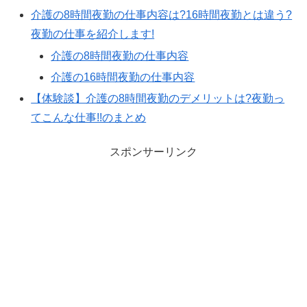
介護の8時間夜勤の仕事内容は?16時間夜勤とは違う?
夜勤の仕事を紹介します!
介護の8時間夜勤の仕事内容
介護の16時間夜勤の仕事内容
【体験談】介護の8時間夜勤のデメリットは?夜勤っ
てこんな仕事!!のまとめ
スポンサーリンク