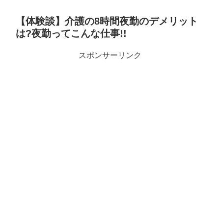
【体験談】介護の8時間夜勤のデメリット
は?夜勤ってこんな仕事!!
スポンサーリンク