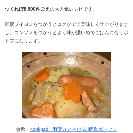
つくれぽ8,600件ごえ
の大人気レシピです。
固形ブイヨンをつかうとコクがでて美味しく仕上がります
し、
コンソメをつかうとより味が濃いめでごはんに合うポ
トフ
になります。
参照：
cookpad「野菜がとろける!!簡単ポトフ」