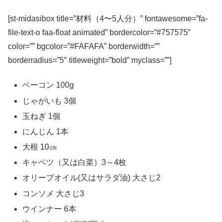
[st-midasibox title=”材料（4〜5人分）” fontawesome=”fa-
file-text-o faa-float animated” bordercolor=”#757575″
color=”” bgcolor=”#FAFAFA” borderwidth=””
borderradius=”5″ titleweight=”bold” myclass=””]
ベーコン
100g
じゃがいも
3個
玉ねぎ
1個
にんじん
1本
大根
10㎝
キャベツ（又は白菜）
3～4枚
オリーブオイル(又はサラダ油)
大さじ2
コンソメ
大さじ3
ウインナー
6本