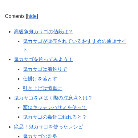
Contents
[
hide
]
高級魚鬼カサゴの値段は？
鬼カサゴが販売されているおすすめの通販サイ
ト
鬼カサゴを釣ってみよう！
鬼カサゴは船釣りで
仕掛けを落とす
引き上げは慎重に
鬼カサゴをさばく際の注意点とは？
頭はキッチンバサミを使って
鬼カサゴの毒針に触れると？
絶品！鬼カサゴを使ったレシピ
鬼カサゴの刺身