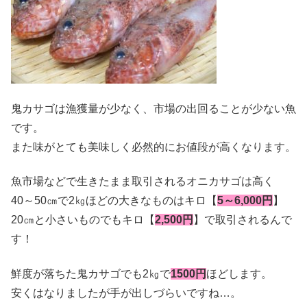
鬼カサゴは漁獲量が少なく、市場の出回ることが少ない魚
です。
また味がとても美味しく必然的にお値段が高くなります。
魚市場などで生きたまま取引されるオニカサゴは高く
40～50㎝で2㎏ほどの大きなものはキロ【
5～6,000円
】
20㎝と小さいものでもキロ【
2,500円
】で取引されるんで
す！
鮮度が落ちた鬼カサゴでも2㎏で
1500円
ほどします。
安くはなりましたが手が出しづらいですね…。