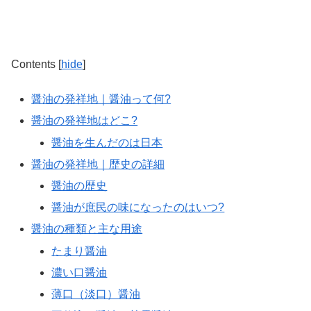
Contents
[
hide
]
醤油の発祥地｜醤油って何?
醤油の発祥地はどこ?
醤油を生んだのは日本
醤油の発祥地｜歴史の詳細
醤油の歴史
醤油が庶民の味になったのはいつ?
醤油の種類と主な用途
たまり醤油
濃い口醤油
薄口（淡口）醤油