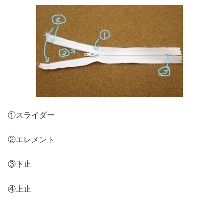
①スライダー
②エレメント
③下止
④上止