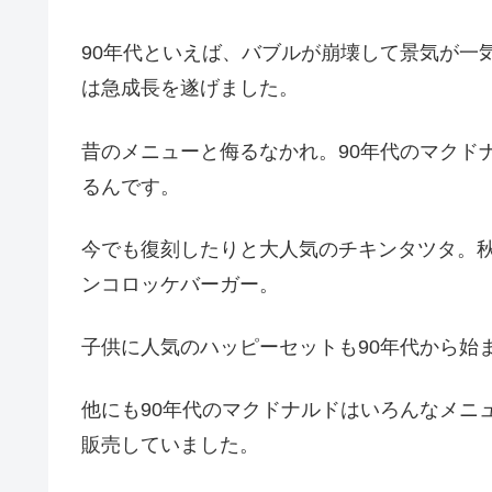
90
年代といえば、バブルが崩壊して景気が一
は急成長を遂げました。
昔のメニューと侮るなかれ。
90
年代のマクド
る
んです。
今でも復刻したりと大人気のチキンタツタ。
ンコロッケバーガー。
子供に人気のハッピーセットも
90
年代から始
他にも
90
年代のマクドナルドはいろんなメニ
販売していました。