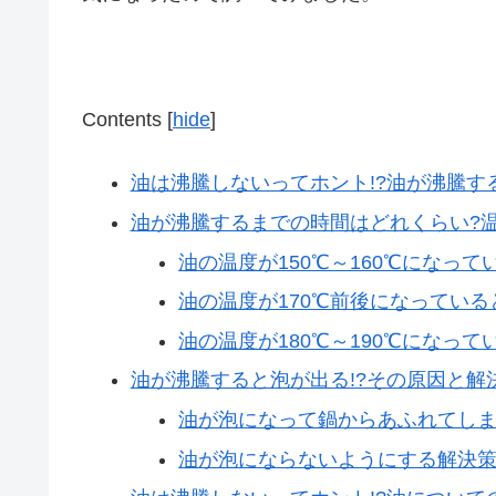
Contents
[
hide
]
油は沸騰しないってホント!?油が沸騰す
油が沸騰するまでの時間はどれくらい?
油の温度が150℃～160℃になっ
油の温度が170℃前後になってい
油の温度が180℃～190℃になっ
油が沸騰すると泡が出る!?その原因と解
油が泡になって鍋からあふれてしま
油が泡にならないようにする解決策