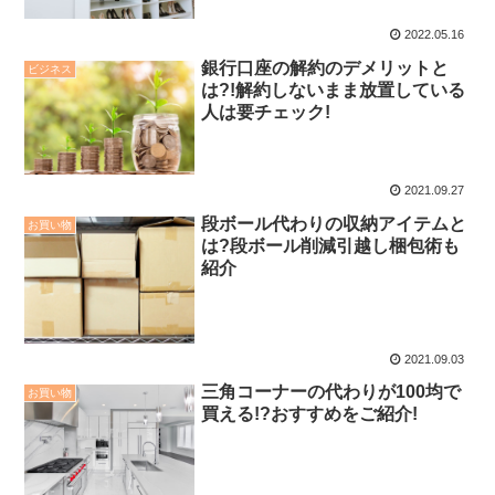
2022.05.16
銀行口座の解約のデメリットと
ビジネス
は?!解約しないまま放置している
人は要チェック!
2021.09.27
段ボール代わりの収納アイテムと
お買い物
は?段ボール削減引越し梱包術も
紹介
2021.09.03
三角コーナーの代わりが100均で
お買い物
買える!?おすすめをご紹介!