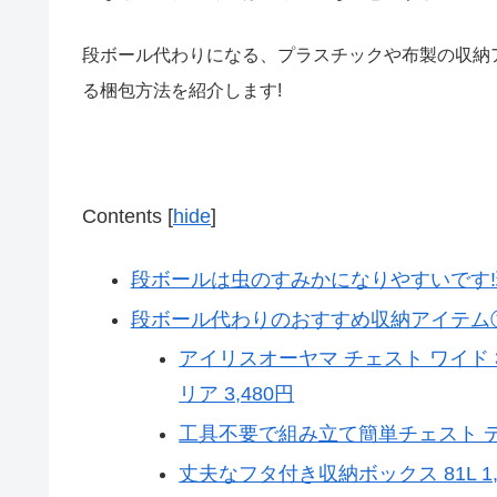
段ボール代わりになる、プラスチックや布製の収納
る梱包方法を紹介
します!
Contents
[
hide
]
段ボールは虫のすみかになりやすいです!
段ボール代わりのおすすめ収納アイテム
アイリスオーヤマ チェスト ワイド 3段
リア 3,480円
工具不要で組み立て簡単チェスト デコ
丈夫なフタ付き収納ボックス 81L 1,