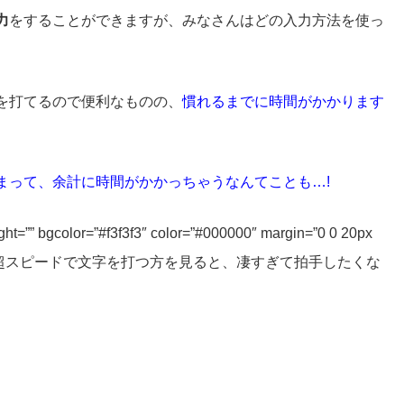
力
をすることができますが、みなさんはどの入力方法を使っ
を打てるので便利なものの、
慣れるまでに時間がかかります
まって、余計に時間がかかっちゃうなんてことも…!
ight=”” bgcolor=”#f3f3f3″ color=”#000000″ margin=”0 0 20px
dd_boxstyle=””]超スピードで文字を打つ方を見ると、凄すぎて拍手したくな