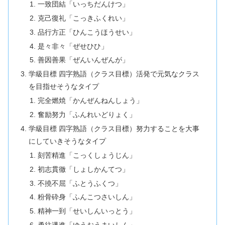
一致団結「いっちだんけつ」
克己復礼「こっきふくれい」
品行方正「ひんこうほうせい」
是々非々「ぜせひひ」
善因善果「ぜんいんぜんが」
学級目標 四字熟語（クラス目標）活発で元気なクラス
を目指せそうなタイプ
完全燃焼「かんぜんねんしょう」
奮励努力「ふんれいどりょく」
学級目標 四字熟語（クラス目標）努力することを大事
にしていきそうなタイプ
刻苦精進「こっくしょうじん」
初志貫徹「しょしかんてつ」
不撓不屈「ふとうふくつ」
粉骨砕身「ふんこつさいしん」
精神一到「せいしんいっとう」