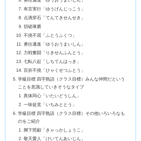
勇往邁進「ゆうおうまいしん」
有言実行「ゆうげんじっこう」
点滴穿石「てんてきせんせき」
切磋琢磨
不撓不屈「ふとうふくつ」
勇往邁進「ゆうおうまいしん」
力戦奮闘「りきせんふんとう」
七転八起「しちてんはっき」
百折不撓「ひゃくせつふとう」
学級目標 四字熟語（クラス目標）みんな仲間だという
ことを意識していきそうなタイプ
異体同心「いたいどうしん」
一味徒党「いちみととう」
学級目標 四字熟語（クラス目標）その他いろいろなも
のをご紹介
脚下照顧「きゃっかしょうこ」
敬天愛人「けいてんあいじん」