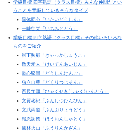
学級目標 四字熟語（クラス目標）みんな仲間だとい
うことを意識していきそうなタイプ
異体同心「いたいどうしん」
一味徒党「いちみととう」
学級目標 四字熟語（クラス目標）その他いろいろな
ものをご紹介
脚下照顧「きゃっかしょうこ」
敬天愛人「けいてんあいじん」
道心堅固「どうしんけんご」
独立自尊「どくりつじそん」
百尺竿頭「ひゃくせき(しゃく)かんとう」
文質彬彬「ぶんしつひんぴん」
文武両道「ぶんぶりょうどう」
報恩謝徳「ほうおんしゃとく」
風林火山「ふうりんかざん」