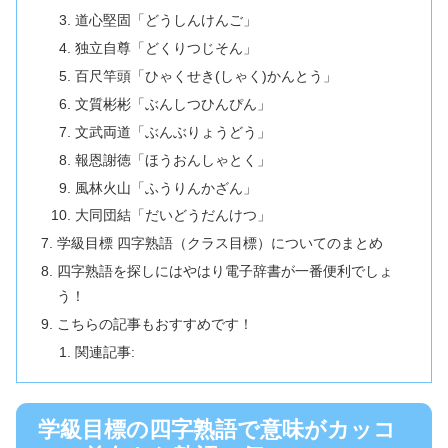
道心堅固「どうしんけんご」
独立自尊「どくりつじそん」
百尺竿頭「ひゃくせき(しゃく)かんとう」
文質彬彬「ぶんしつひんぴん」
文武両道「ぶんぶりょうどう」
報恩謝徳「ほうおんしゃとく」
風林火山「ふうりんかざん」
大同団結「だいどうだんけつ」
学級目標 四字熟語（クラス目標）についてのまとめ
四字熟語を探しにはやはり電子辞書が一番便利でしょ
う！
こちらの記事もおすすめです！
関連記事:
学級目標の四字熟語で意味がカッコ