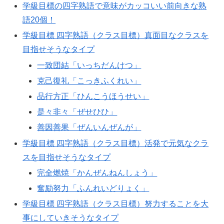
学級目標の四字熟語で意味がカッコいい前向きな熟
語20個！
学級目標 四字熟語（クラス目標）真面目なクラスを
目指せそうなタイプ
一致団結「いっちだんけつ」
克己復礼「こっきふくれい」
品行方正「ひんこうほうせい」
是々非々「ぜせひひ」
善因善果「ぜんいんぜんが」
学級目標 四字熟語（クラス目標）活発で元気なクラ
スを目指せそうなタイプ
完全燃焼「かんぜんねんしょう」
奮励努力「ふんれいどりょく」
学級目標 四字熟語（クラス目標）努力することを大
事にしていきそうなタイプ