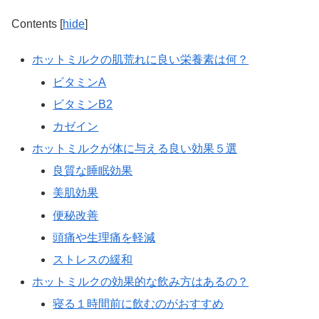
Contents
[
hide
]
ホットミルクの肌荒れに良い栄養素は何？
ビタミンA
ビタミンB2
カゼイン
ホットミルクが体に与える良い効果５選
良質な睡眠効果
美肌効果
便秘改善
頭痛や生理痛を軽減
ストレスの緩和
ホットミルクの効果的な飲み方はあるの？
寝る１時間前に飲むのがおすすめ