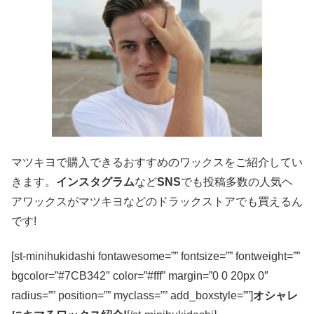
マツキヨで購入できるおすすめのワックス
をご紹介してい
きます。
インスタグラム
など
SNS
でも投稿多数の人気ヘ
アワックスがマツキヨなどのドラックストアでも買えるん
です!
[st-minihukidashi fontawesome=”” fontsize=”” fontweight=””
bgcolor=”#7CB342″ color=”#fff” margin=”0 0 20px 0″
radius=”” position=”” myclass=”” add_boxstyle=””]
オシャレ