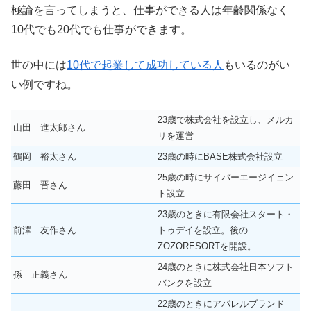
極論を言ってしまうと、仕事ができる人は
年齢関係なく
10代でも20代でも仕事ができます
。
世の中には
10代で起業して成功している人
もいるのがい
い例ですね。
23歳で株式会社を設立し、メルカ
山田 進太郎さん
リを運営
鶴岡 裕太さん
23歳の時にBASE株式会社設立
25歳の時にサイバーエージイェン
藤田 晋さん
ト設立
23歳のときに有限会社スタート・
前澤 友作さん
トゥデイを設立。後の
ZOZORESORTを開設。
24歳のときに株式会社日本ソフト
孫 正義さん
バンクを設立
22歳のときにアパレルブランド