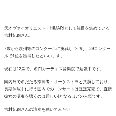
天才ヴァイオリニスト・HIMARI
として注目を集めている
吉村妃鞠
さん。
7歳から欧州等のコンクールに挑戦しつづけ、39コンクー
ルで1位を獲得
したといいます。
現在は12歳で、
名門カーティス音楽院で勉強中
です。
国内外で名だたる指揮者・オーケストラと共演しており、
長期休暇中に行う
国内でのコンサートはほぼ完売
で、直接
彼女の演奏を聴くのは難しい!となるほどの人気です。
吉村妃鞠さんの演奏を聴いてみたい!