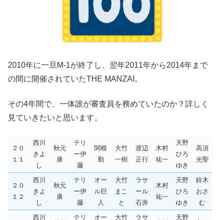
2010年に一旦M-1が終了し、翌年2011年から2014年まで
の間に開催されていたTHE MANZAI。
その4年間で、一体誰が審査員を務めていたのか？詳しく
見ていきたいと思います。
西川
テリ
天野
２０
秋元
関根
大竹
渡辺
木村
高須
きよ
ー伊
ひろ
１１
康
勤
一樹
正行
祐一
光聖
し
藤
ゆき
西川
テリ
オー
大竹
ラサ
天野
鈴木
２０
秋元
木村
きよ
ー伊
ル巨
まこ
ール
ひろ
おさ
１２
康
祐一
し
藤
人
と
石井
ゆき
む
西川
テリ
オー
大竹
ラサ
天野