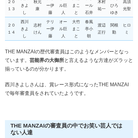
２０
秋元
木村
高須
きよ
ー伊
ル巨
まこ
ール
ひろ
１３
康
祐一
光聖
し
藤
人
と
石井
ゆき
西川
テリ
オー
大竹
春風
２０
志村
渡辺
関根
ヒロ
きよ
ー伊
ル巨
まこ
亭小
１４
けん
正行
勤
ミ
し
藤
人
と
朝
THE MANZAIの歴代審査員はこのようなメンバーとなっ
ています。
芸能界の大御所
と言えるような方達がズラッと
揃っているのが分かります。
西川きよしさんは、賞レース形式になったTHE MANZAI
で毎年審査員をされていたようです。
THE MANZAIの審査員の中でお笑い芸人では
ない人達