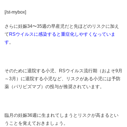
[/st-mybox]
さらに
妊娠34〜35週
の早産児だと先ほどのリスクに加え
て
RSウイルスに感染すると重症化しやすくなっていま
す
。
そのために退院する小児、RSウイルス流行期（およそ9月
～3月）に退院する小児など、リスクがある小児には予防
薬（パリビズマブ）の投与が推奨されています。
臨月の
妊娠36週
に生まれてしまうとリスクが高まるとい
うことを覚えておきましょう。