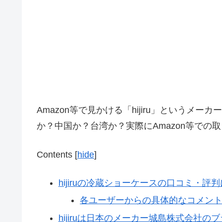
Amazon等で見かける「hijiru」という
か？中国か？台湾か？実際にAmazon等で
Contents
[
hide
]
hijiruの冷蔵ショーケースの口コミ・評
各ユーザーからの具体的なコメン
hijiruは日本のメーカー城島株式会社の