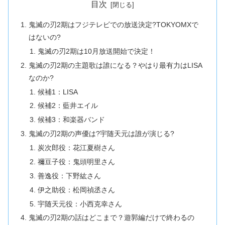
目次
鬼滅の刃2期はフジテレビでの放送決定?TOKYOMXで
はないの?
鬼滅の刃2期は10月放送開始で決定！
鬼滅の刃2期の主題歌は誰になる？やはり最有力はLISA
なのか?
候補1：LISA
候補2：藍井エイル
候補3：和楽器バンド
鬼滅の刃2期の声優は?宇随天元は誰が演じる?
炭次郎役：花江夏樹さん
禰豆子役：鬼頭明里さん
善逸役：下野紘さん
伊之助役：松岡禎丞さん
宇随天元役：小西克幸さん
鬼滅の刃2期の話はどこまで？遊郭編だけで終わるの