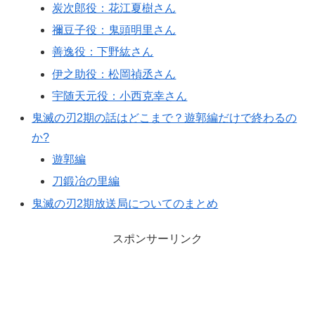
炭次郎役：花江夏樹さん
禰豆子役：鬼頭明里さん
善逸役：下野紘さん
伊之助役：松岡禎丞さん
宇随天元役：小西克幸さん
鬼滅の刃2期の話はどこまで？遊郭編だけで終わるの
か?
遊郭編
刀鍛冶の里編
鬼滅の刃2期放送局についてのまとめ
スポンサーリンク