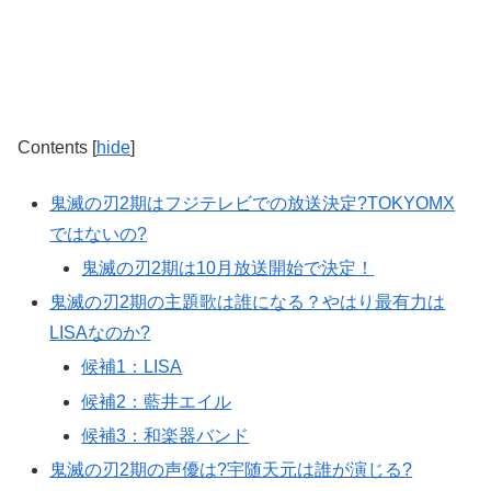
Contents
[
hide
]
鬼滅の刃2期はフジテレビでの放送決定?TOKYOMX
ではないの?
鬼滅の刃2期は10月放送開始で決定！
鬼滅の刃2期の主題歌は誰になる？やはり最有力は
LISAなのか?
候補1：LISA
候補2：藍井エイル
候補3：和楽器バンド
鬼滅の刃2期の声優は?宇随天元は誰が演じる?