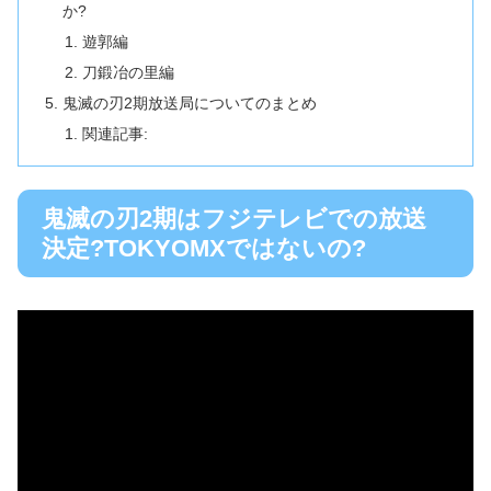
か?
遊郭編
刀鍛冶の里編
鬼滅の刃2期放送局についてのまとめ
関連記事:
鬼滅の刃2期はフジテレビでの放送
決定?TOKYOMXではないの?