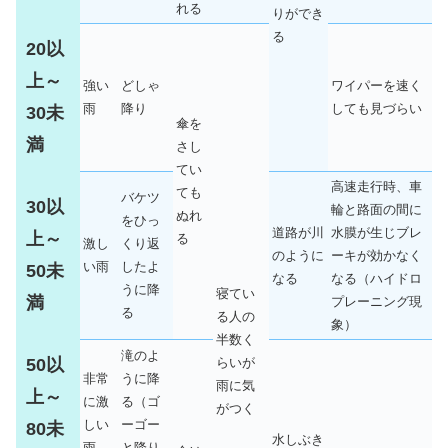
れる
りができ
る
20以
上～
強い
どしゃ
ワイパーを速く
雨
降り
しても見づらい
30未
傘を
満
さし
てい
高速走行時、車
ても
バケツ
30以
輪と路面の間に
ぬれ
をひっ
道路が川
水膜が生じブレ
上～
る
激し
くり返
のように
ーキが効かなく
い雨
したよ
50未
なる
なる（ハイドロ
うに降
寝てい
満
プレーニング現
る
る人の
象）
半数く
滝のよ
50以
らいが
非常
うに降
雨に気
上～
に激
る（ゴ
がつく
しい
ーゴー
80未
水しぶき
雨
と降り