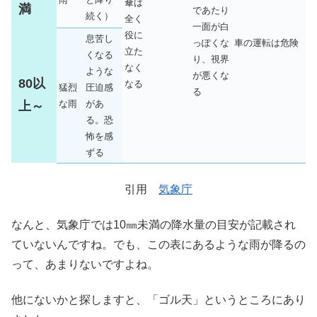
傘は
満
であたり
続く）
全く
一面が白
役に
息苦し
っぽくな
車の運転は危険
立た
くなる
り、視界
なく
ような
が悪くな
80以
なる
猛烈
圧迫感
る
な雨
があ
上～
る。恐
怖を感
ずる
引用
気象庁
なんと、気象庁では10㎜未満の降水量の目安が記載され
ていないんですね。でも、この表にあるような雨が降るの
って、あまりないですよね。
他にないかと探しますと、「ゴル天」というところにあり