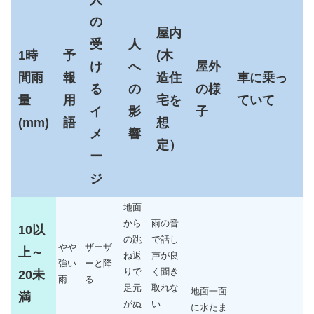
の
屋内
受
人
1時
予
(木
け
へ
屋外
間雨
報
造住
車に乗っ
る
の
の様
量
用
宅を
ていて
イ
影
子
(mm)
語
想
メ
響
定）
ー
ジ
地面
から
雨の音
10以
の跳
で話し
やや
ザーザ
上～
ね返
声が良
強い
ーと降
りで
く聞き
20未
雨
る
足元
取れな
地面一面
満
がぬ
い
に水たま