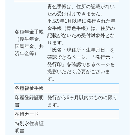
青色手帳は、住所の記載がない
ため受け付けできません。
平成9年1月以降に発行された年
金手帳（青色手帳）は、住所の
各種年金手帳
記載がないため受付対象外とな
（厚生年金、
ります。
国民年金、共
「氏名・現住所・生年月日」を
済年金等）
確認できるページ、「発行元・
発行印」を確認できるページを
撮影いただく必要がございま
す。
各種福祉手帳
印鑑登録証明
発行から6ヶ月以内のものに限り
書
ます。
在留カード
特別永住者証
明書