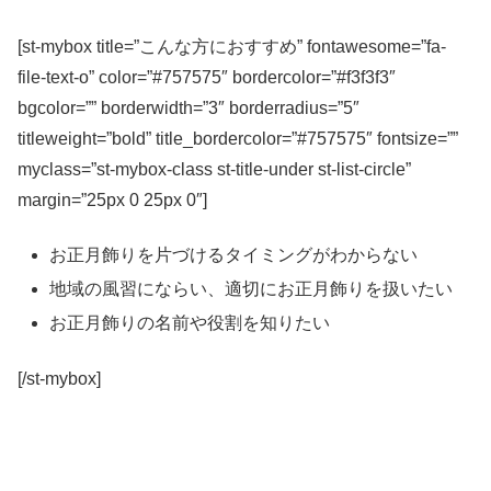
[st-mybox title=”こんな方におすすめ” fontawesome=”fa-
file-text-o” color=”#757575″ bordercolor=”#f3f3f3″
bgcolor=”” borderwidth=”3″ borderradius=”5″
titleweight=”bold” title_bordercolor=”#757575″ fontsize=””
myclass=”st-mybox-class st-title-under st-list-circle”
margin=”25px 0 25px 0″]
お正月飾りを片づけるタイミングがわからない
地域の風習にならい、適切にお正月飾りを扱いたい
お正月飾りの名前や役割を知りたい
[/st-mybox]