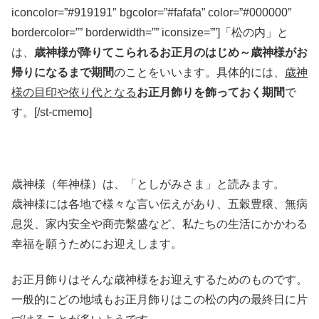
iconcolor=”#919191″ bgcolor=”#fafafa” color=”#000000″
bordercolor=”” borderwidth=”” iconsize=””]「松の内」と
は、
歳神様が降りてこられるお正月のはじめ～歳神様がお
帰りになるまで期間
のことをいいます。具体的には、
歳神
様の目印や依り代となる
お正月飾りを飾っておく期間
で
す。[/st-cmemo]
歳神様（年神様）は、「としがみさま」と読みます。
歳神様には各地で様々な言い伝えがあり、五穀豊穣、無病
息災、家内安全や商売繫盛など、私たちの生活にかかわる
幸福を願うためにお迎えします。
お正月飾りはそんな歳神様をお迎えするためのものです。
一般的にどの地域もお正月飾りはこの松の内の最終日に片