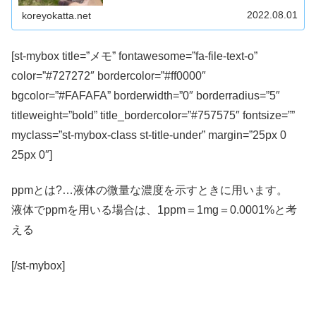
2022.08.01
koreyokatta.net
[st-mybox title=”メモ” fontawesome=”fa-file-text-o”
color=”#727272″ bordercolor=”#ff0000″
bgcolor=”#FAFAFA” borderwidth=”0″ borderradius=”5″
titleweight=”bold” title_bordercolor=”#757575″ fontsize=””
myclass=”st-mybox-class st-title-under” margin=”25px 0
25px 0″]
ppmとは?…液体の微量な濃度を示すときに用います。
液体でppmを用いる場合は、
1ppm＝1mg＝0.0001%
と考
える
[/st-mybox]