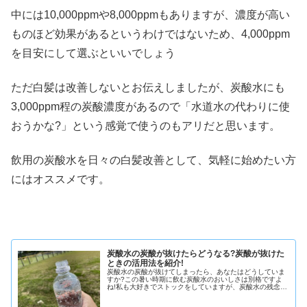
中には
10,000ppm
や
8,000ppm
もありますが、濃度が高い
ものほど効果があるというわけではないため、
4,000ppm
を目安にして選ぶといいでしょう
ただ白髪は改善しないとお伝えしましたが、炭酸水にも
3,000ppm
程の炭酸濃度があるので「水道水の代わりに使
おうかな?」という感覚で使うのもアリだと思います。
飲用の炭酸水を日々の白髪改善として、気軽に始めたい方
にはオススメです。
炭酸水の炭酸が抜けたらどうなる?炭酸が抜けた
ときの活用法を紹介!
炭酸水の炭酸が抜けてしまったら、あなたはどうしていま
すか?この暑い時期に飲む炭酸水のおいしさは別格ですよ
ね!私も大好きでストックをしていますが、炭酸水の残念な
ところは、開けたその瞬間から炭酸が抜け続けるところじ
ゃないでしょうか。炭酸水は開け...