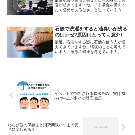
最近地震や豪雨災害など日本の各地で災
害が起きてますよね。「非常食を備えて
おく必要があるなぁ」と思っている方は
多いのではないでしょうか。そこでアウ
トドアなどでも使われているアルファ米
を紹介します。どこで買えるのか、取り
石鹸で洗濯をすると油臭いが残る
扱い店舗も調べました!ア...
暮らしの知恵
のはナゼ?原因はとっても意外!
最近、洗濯をする際に石鹸を使う人が増
えてきていますね。環境のことを考えて
いる人、家族の健康を考えている人、そ
れぞれではないでしょうか?私も、そんな
話を聞いて石鹸洗濯を始めた一人です。
使い始めたのは、良いのですがここで問
題が発生。洗濯している...
イベントで判断される降水量の目安は?3
㎜は中止が多いか徹底検証!
わらび餅の保存法と消費期限いつまで安
全に楽しめる？