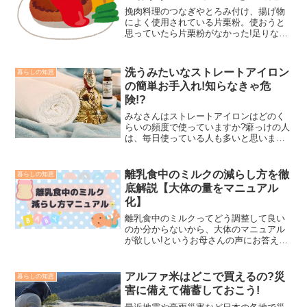
挽肉料理のつなぎやとろみ付け、揚げ物
によく使用されている片栗粉。使おうと
思っていたら片栗粉がなかった!足りない!
なんてこともよくあるのではないでしょ
うか。もう料理をはじめていたら、つな
ぎで使うはずの片栗粉がないと困ってし
洗うみたいなストレートアイロン
暮らしの知恵
まいますよね。そんな...
の簡単お手入れ!知らなきゃ危
険!?
みなさんはストレートアイロンはどのく
らいの頻度で使っていますか?癖っけの人
は、毎日使っている人も多いと思いま
す。私は少し癖っけのため、縮毛矯正を
せずに毎朝せっせとストレートアイロン
で髪を巻いています。毎日使うほど、す
離乳食中のミルクの減らし方を徹
暮らしの知恵
ぐにストレートアイロンっ...
底解説【大体の量をマニュアル
化】
離乳食中のミルクってどう調整して良い
のか分からないから、大体のマニュアル
が欲しい!というお母さんの声にお答えし
て様々な方の体験談をもとに、マニュア
ル化してみました。私も現在、育児に奮
闘中です。上手にミルクを卒業できるよ
アルファ米はどこで買えるの?災
暮らしの知恵
う頑張りましょう!【月...
害に備えて備蓄しておこう!