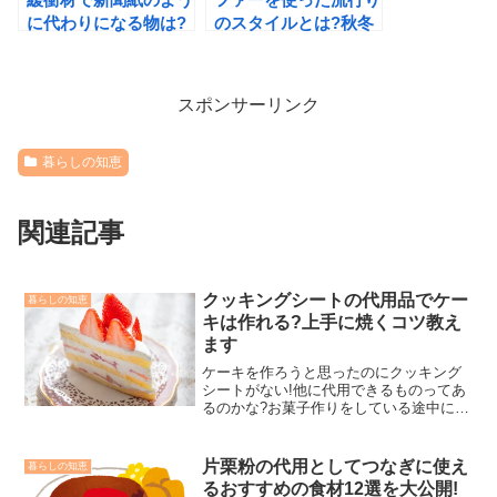
に代わりになる物は?
のスタイルとは?秋冬
使えるベスト3をご紹
注目のエコファーコー
介!
デ
スポンサーリンク
暮らしの知恵
関連記事
クッキングシートの代用品でケー
暮らしの知恵
キは作れる?上手に焼くコツ教え
ます
ケーキを作ろうと思ったのにクッキング
シートがない!他に代用できるものってあ
るのかな?お菓子作りをしている途中に、
必要な道具や材料がないことに気が付い
て困ることはありませんか？代用できる
ものを知っていれば、困ったときでもす
片栗粉の代用としてつなぎに使え
暮らしの知恵
ぐに対応できますし、...
るおすすめの食材12選を大公開!