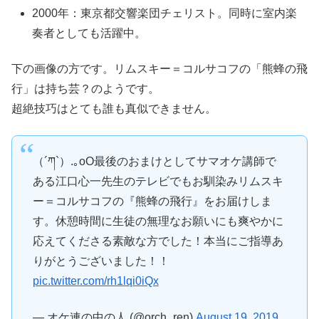
2000年：東京都交響楽団チェリスト。同時に室内楽
奏者としても活躍中。
下の画像の方です。リムスキー＝コルサコフの「熊蜂の飛
行」は持ち芸？のようです。
超絶技巧はとても誰も真似できません。
（´ཀ`）.｡oO最後のおまけとしてサマオケ講師で
ある江口心一先生のテレビでもお馴染みリムスキ
ー＝コルサコフの『熊蜂の飛行』をお届けしま
す。休憩時間に生徒の無理なお願いにも爽やかに
応えてくださる素敵な方でした！本当にご指導あ
りがとうございました！！
pic.twitter.com/rh1lqi0iQx
— オケ連の中の人 (@orch_ren)
August 19, 2019