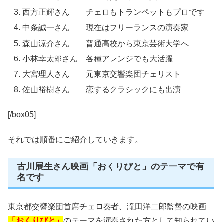
西方正輝さん チェロもトランペットもプロです
中条誠一さん 現在はフリーランスの演奏家
森山涼介さん 普通高校から東京芸術大学へ
小林幸太郎さん 各種アレンジでも大活躍
大宮理人さん 元東京交響楽団チェリスト
佐山裕樹さん 恋するクラシックにも出演
[/box05]
それでは順番にご紹介していきます。
古川展生さん映画「おくりびと」のテーマで有
名です
東京都交響楽団首席チェロ奏者、滝田洋二郎監督の映画
「おくりびと」
のテーマを演奏された方として知られてい