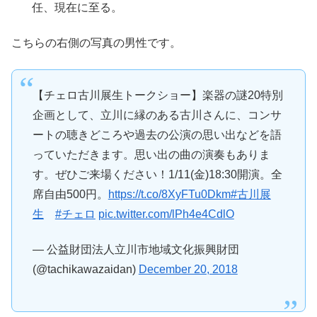
任、現在に至る。
こちらの右側の写真の男性です。
【チェロ古川展生トークショー】楽器の謎20特別
企画として、立川に縁のある古川さんに、コンサ
ートの聴きどころや過去の公演の思い出などを語
っていただきます。思い出の曲の演奏もありま
す。ぜひご来場ください！1/11(金)18:30開演。全
席自由500円。
https://t.co/8XyFTu0Dkm
#古川展
生
#チェロ
pic.twitter.com/lPh4e4CdlO
— 公益財団法人立川市地域文化振興財団
(@tachikawazaidan)
December 20, 2018