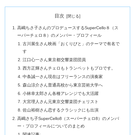
目次
高嶋ちさ子さんのプロデュースするSuperCello８（ス
ーパーチェロ８）のメンバー・プロフィール
古川展生さん映画「おくりびと」のテーマで有名で
す
江口心一さん東京都交響楽団団員
西方正輝さんチェロもトランペットもプロです。
中条誠一さん現在はフリーランスの演奏家
森山涼介さん普通高校から東京芸術大学へ
小林幸太郎さん各種アレンジでも大活躍
大宮理人さん元東京交響楽団チェリスト
佐山裕樹さん恋するクラシックにも出演
高嶋さち子SuperCello8（スーパーチェロ8）のメンバ
ー・プロフィールについてのまとめ
関連記事: