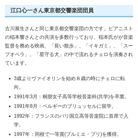
江口心一さん東京都交響楽団団員
古川展生さんと同じ東京都交響楽団の方です。ピアニスト
の稲本響さんとの共演を多数行っており、稲本氏がが音楽
監督を務める映画、「長い散歩」、「イキガミ」、「スー
プオペラ」、「星守る犬」の中で流れるチェロを演奏され
ています。
3歳よりヴァイオリンを始め８歳の時にチェロに転
向。
1991年3月：桐朋女子高等学校音楽科(共学)を卒業。
1991年8月：ベルギーのブリュッセルに留学。
1992年：フランスのパリ国立高等音楽院に首席で入
学。
1997年：同校で一等賞(プルミエ・プリ)を獲得。