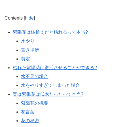
Contents
[
hide
]
紫陽花は鉢植えだと枯れるって本当?
水やり
置き場所
剪定
枯れた紫陽花は復活させることができる?
水不足の場合
水をやりすぎてしまった場合
実は紫陽花は低木だったって本当?
紫陽花の概要
花言葉
花の秘密