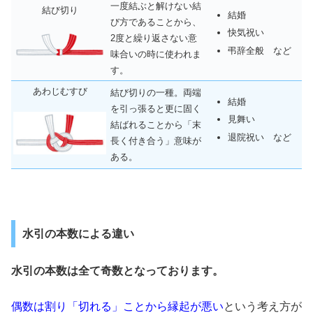
一度結ぶと解けない結
結び切り
結婚
び方であることから、
快気祝い
2度と繰り返さない意
弔辞全般 など
味合いの時に使われま
す。
あわじむすび
結び切りの一種。両端
結婚
を引っ張ると更に固く
見舞い
結ばれることから「末
退院祝い など
長く付き合う」意味が
ある。
水引の本数による違い
水引の本数は全て奇数となっております。
偶数は割り「切れる」ことから縁起が悪い
という考え方が